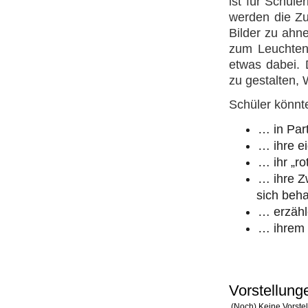
ist für Schül
werden die Zu
Bilder zu ahn
zum Leuchten 
etwas dabei. 
zu gestalten, 
Schüler könnt
… in Part
… ihre e
… ihr „r
… ihre Z
sich beha
… erzähl
… ihrem 
Vorstellung
(Noch) Keine Vorste