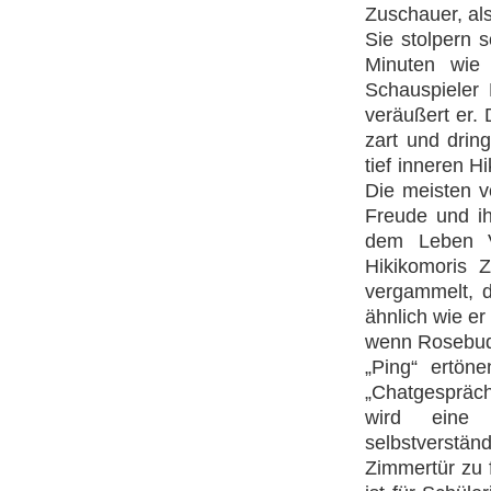
Zuschauer, al
Sie stolpern 
Minuten wie 
Schauspieler 
veräußert er. 
zart und drin
tief inneren H
Die meisten v
Freude und i
dem Leben V
Hikikomoris Z
vergammelt, d
ähnlich wie er
wenn Rosebud,
„Ping“ ertön
„Chatgespräch
wird eine 
selbstverstän
Zimmertür zu 