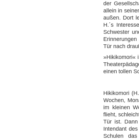
der Gesellsch
allein in sein
außen. Dort l
H.´s Interess
Schwester und
Erinnerungen 
Tür nach drau
»Hikikomori« 
Theaterpädago
einen tollen S
Hikikomori (H.
Wochen, Mona
im kleinen Wo
flieht, schlei
Tür ist. Dann
Intendant des
Schulen das 